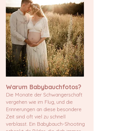
Warum Babybauchfotos?
Die Monate der Schwangerschaft
vergehen wie im Flug, und die
Erinnerungen an diese besondere
Zeit sind oft viel zu schnell
verblasst. Ein Babybauch-Shooting