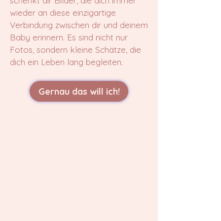
schenkt dir Bilder, die dich immer
wieder an diese einzigartige
Verbindung zwischen dir und deinem
Baby erinnern. Es sind nicht nur
Fotos, sondern kleine Schätze, die
dich ein Leben lang begleiten.
Gernau das will ich!
Verpasse nicht diese
besondere Zeit festzuhalten :)
Möchtest du die Liebe im Bauch in
wunderschönen Babybauchfotos
festhalten? Kontaktiere mich, und lass
uns gemeinsam magische
Erinnerungen an diese besondere Zeit